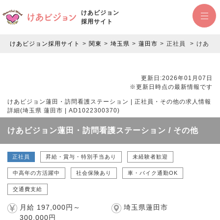
けあビジョン
採用サイト
けあビジョン採用サイト
関東
埼玉県
蓮田市
正社員
けあビジ
更新日:2026年01月07日
※更新日時点の最新情報です
けあビジョン蓮田・訪問看護ステーション | 正社員・その他の求人情報
詳細(埼玉県 蓮田市 | AD1022300370)
けあビジョン蓮田・訪問看護ステーション / その他
正社員
昇給・賞与・特別手当あり
未経験者歓迎
中高年の方活躍中
社会保険あり
車・バイク通勤OK
交通費支給
月給 197,000円～
埼玉県蓮田市
300,000円