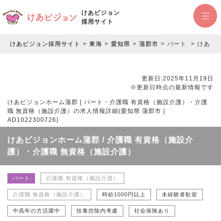
けあビジョン
採用サイト
けあビジョン採用サイト
東海
愛知県
蒲郡市
パート
けあビジ
更新日:2025年11月19日
※更新日時点の最新情報です
けあビジョンホーム蒲郡 | パート・介護職 有資格（施設介護）・介護
職 無資格（施設介護）の求人情報詳細(愛知県 蒲郡市 |
AD1022300726)
けあビジョンホーム蒲郡 / 介護職 有資格（施設介
護）・介護職 無資格（施設介護）
パート
介護職 有資格（施設介護）
介護職 無資格（施設介護）
時給1000円以上
未経験者歓迎
中高年の方活躍中
扶養控除内考慮
社会保険あり