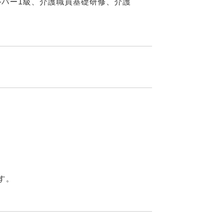
ルパー1級、介護職員基礎研修、介護
す。