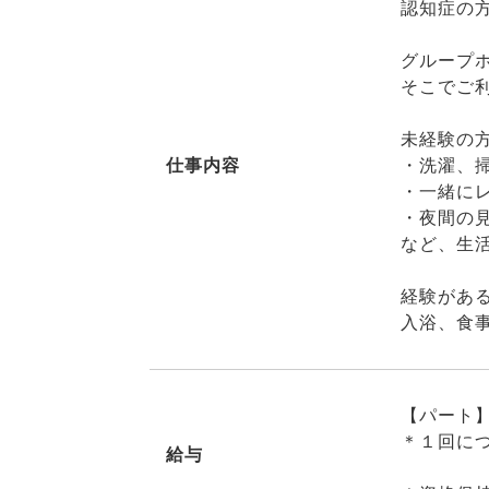
認知症の
グループ
そこでご
未経験の
仕事内容
・洗濯、
・一緒に
・夜間の
など、生
経験があ
入浴、食
【パート
＊１回につ
給与