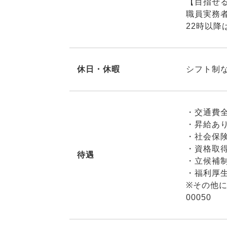
【目指せ
職員実務
22時以降
休日・休暇
シフト制
・交通費
・昇給あ
・社会保
・資格取
待遇
・立候補
・福利厚
※その他
00050