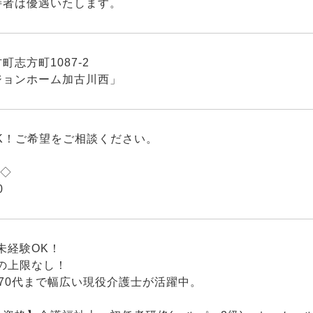
持者は優遇いたします。
町志方町1087-2
ジョンホーム加古川西」
K！ご希望をご相談ください。
間◇
0
未経験OK！
の上限なし！
ら70代まで幅広い現役介護士が活躍中。