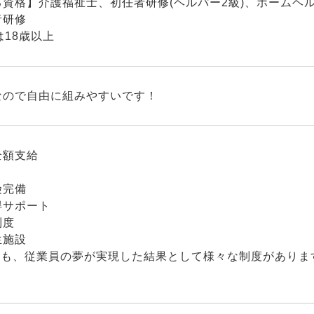
る資格】介護福祉士、初任者研修(ヘルパー2級)、ホームヘ
者研修
は18歳以上
なので自由に組みやすいです！
全額支給
り
険完備
得サポート
制度
生施設
にも、従業員の夢が実現した結果として様々な制度がありま