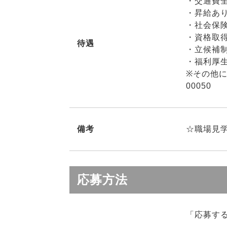
・交通費
・昇給あ
・社会保
・資格取
待遇
・立候補
・福利厚
※その他
00050
備考
☆職場見
応募方法
「応募す