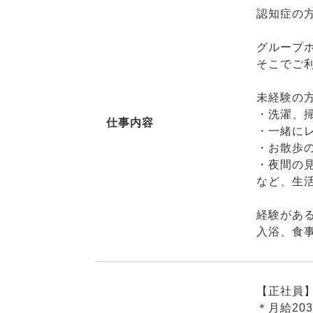
認知症の
グループ
そこでご
未経験の
・洗濯、
仕事内容
・一緒に
・お散歩
・夜間の
など、生
経験があ
入浴、食
【正社員
＊月給203