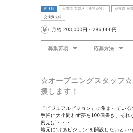
正社員
介護職 有資格（施設介護）
介護職 無
交通費支給
月給 203,000円～286,000円
募集要項
応募方法
☆オープニングスタッフ☆
援します！
『ビジュアルビジョン』に集まっている
手帳に大小問わず夢を100個書き、そ
例えば・・・
地元に‘けあビジョン’を開設したいとい