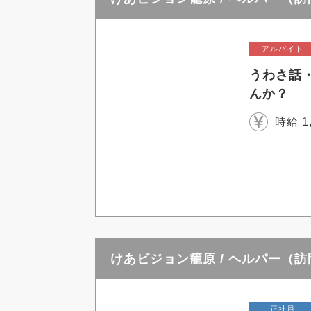
アルバイト
うわさ話
んか？
時給 1
けあビジョン籠原 / ヘルパー（
正社員