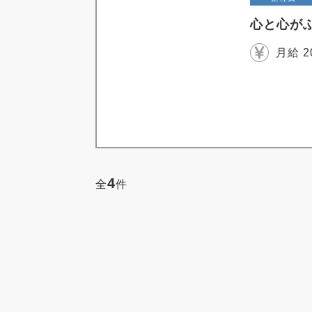
心と心が
月給 2
4
全
件