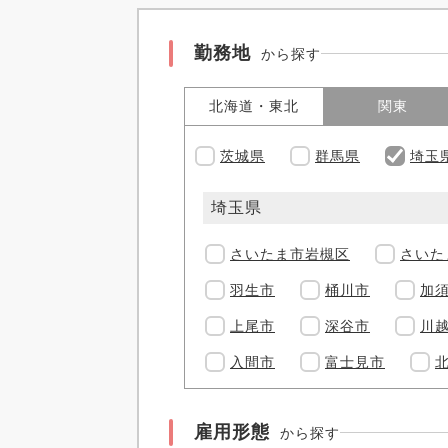
勤務地
から探す
北海道・東北
関東
茨城県
群馬県
埼玉
埼玉県
さいたま市岩槻区
さいた
羽生市
桶川市
加
上尾市
深谷市
川
入間市
富士見市
雇用形態
から探す