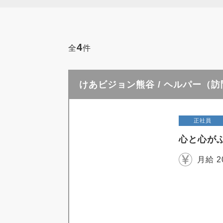
4
全
件
けあビジョン熊谷 / ヘルパー（
正社員
心と心が
月給 2