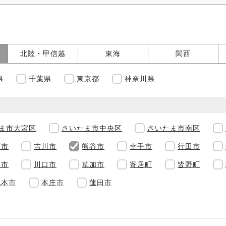
北陸・甲信越
東海
関西
県
千葉県
東京都
神奈川県
ま市大宮区
さいたま市中央区
さいたま市南区
須市
吉川市
熊谷市
幸手市
行田市
越市
川口市
草加市
寄居町
皆野町
北本市
本庄市
蓮田市