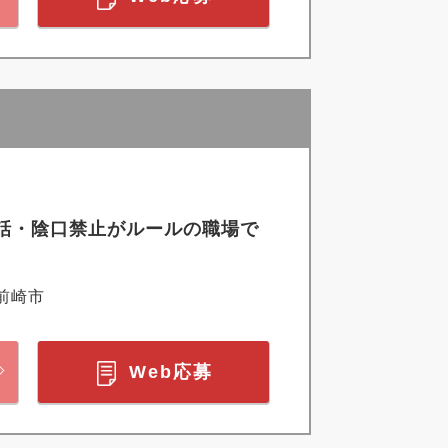
さ話・陰口禁止がルールの職場で
前崎市
Web応募