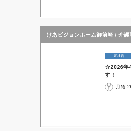
けあビジョンホーム御前崎 / 介
正社員
☆202
す！
月給 2