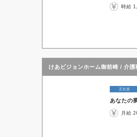
時給 1
けあビジョンホーム御前崎 / 介
正社員
あなたの
月給 2