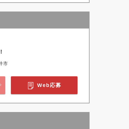
！
井市
Web応募