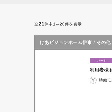
21
全
件中
1～20
件を表示
けあビジョンホーム伊東 / その他
パート
利用者様
時給 1