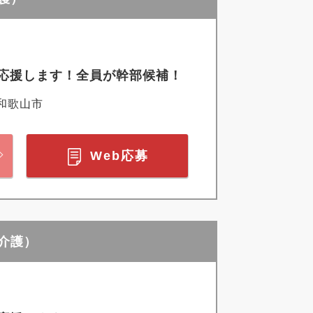
応援します！全員が幹部候補！
和歌山市
Web応募
設介護）