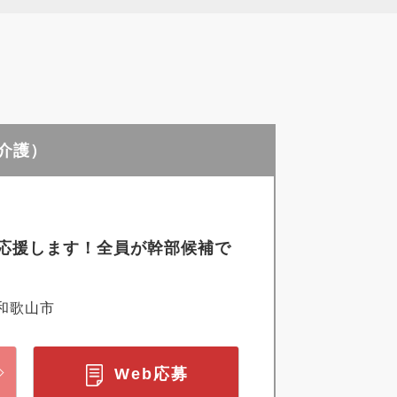
設介護）
応援します！全員が幹部候補で
和歌山市
Web応募