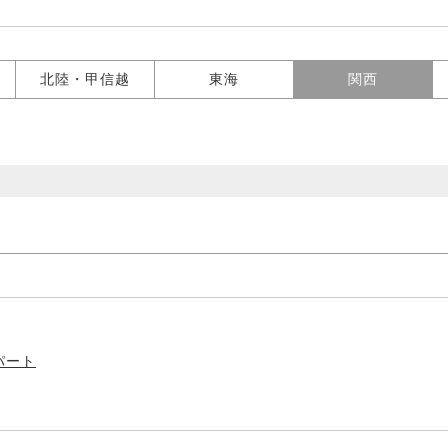
北陸・甲信越
東海
関西
パート