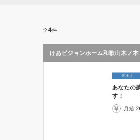
4
全
件
けあビジョンホーム和歌山木ノ本 
正社員
あなたの
す！
月給 2