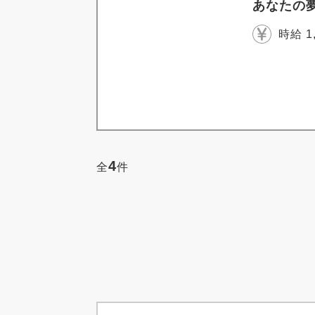
あなたの
時給 1
4
全
件