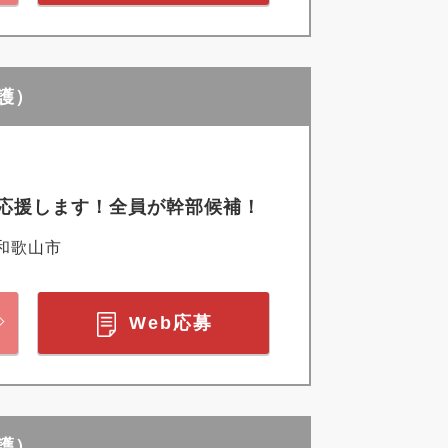
護）
応援します！全員が幹部候補！
和歌山市
Web応募
護）