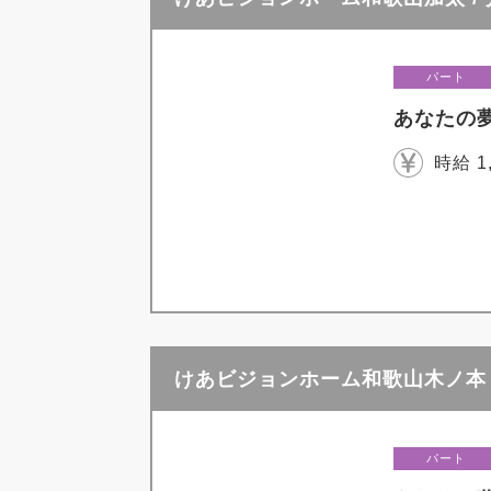
パート
あなたの
時給 1
けあビジョンホーム和歌山木ノ本 
パート